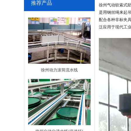
推荐产品
徐州气动软索式
是用钢丝绳来起
配合各种非标夹
泛应用于现代工
徐州动力滚筒流水线